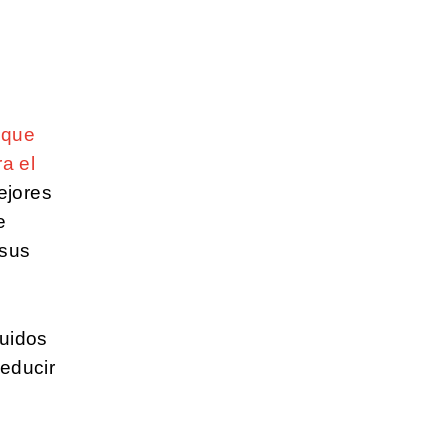
 que
a el
ejores
e
 sus
luidos
reducir