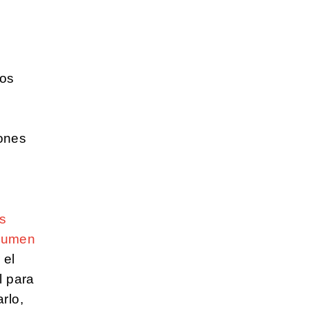
sos
iones
as
sumen
 el
l para
rlo,