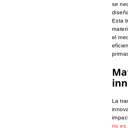
se ne
diseña
Esta t
mater
el me
eficie
prima
Mat
in
La tra
innova
impact
no es 