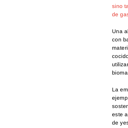
sino t
de gas
Una al
con ba
materi
cocid
utili
biomas
La em
ejempl
sosten
este a
de ye