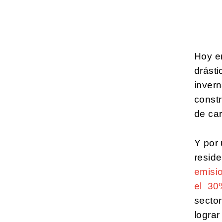
Hoy e
drásti
invern
const
de ca
Y por 
resid
emisi
el 30%
sector
lograr