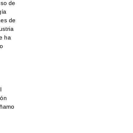
eso de
gía
nes de
ustria
ue ha
do
l
ión
cáñamo