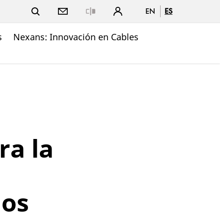
EN
ES
Close
s
Nexans: Innovación en Cables
ra la
ios