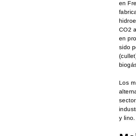
en Fr
fabric
hidroe
CO2 al
en pro
sido p
(culle
biogás
Los ma
altern
sector
indust
y lino.