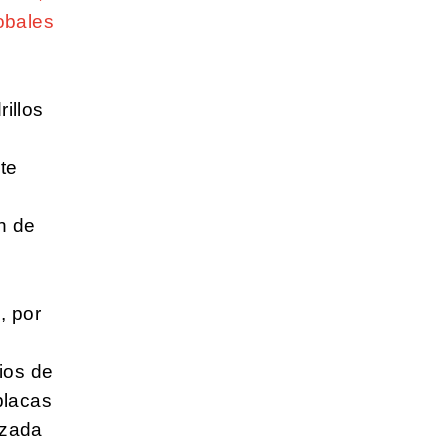
obales
rillos
nte
n de
, por
ios de
placas
izada