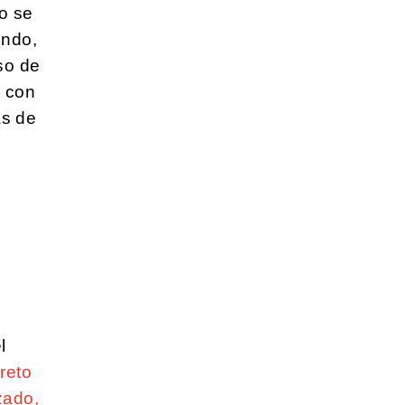
o se
undo,
so de
s con
as de
n
l
reto
zado,