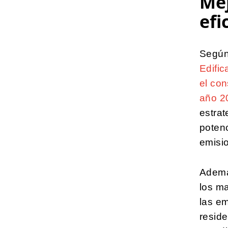
Mej
efi
Según
Edific
el con
año 2
estrat
potenc
emisi
Además
los ma
las em
reside