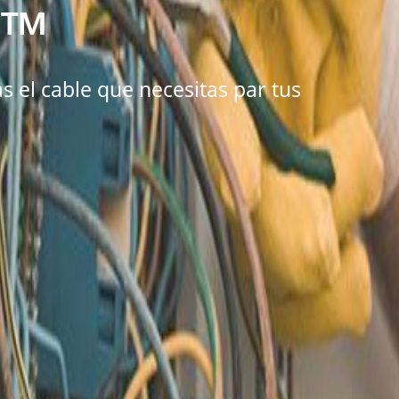
C™
el cable que necesitas par tus