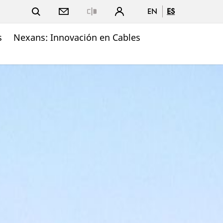
EN
ES
Close
s
Nexans: Innovación en Cables