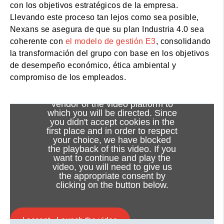
con los objetivos estratégicos de la empresa.
Llevando este proceso tan lejos como sea posible,
Nexans se asegura de que su plan Industria 4.0 sea
coherente con
el modelo de gestión E3
, consolidando
la transformación del grupo con base en los objetivos
de desempeño económico, ética ambiental y
compromiso de los empleados.
Viewing this video may result in
cookies being placed by the
vendor of the video platform to
which you will be directed. Since
you didn't accept cookies in the
first place and in order to respect
Enfoque en 3 casos de uso
your choice, we have blocked
the playback of this video. If you
Lionel Fomperie, director de Estrategia
want to continue and play the
video, you will need to give us
Industrial del Grupo; Chao Li, ingeniero de
the appropriate consent by
Desarrollo Digital y Olivier Ameline, director
clicking on the button below.
del Programa Excellence Way de Nexans, nos
guían a través de tres casos de uso: Puesto de
mando de operaciones unificado (unified
I accept - Launch the video