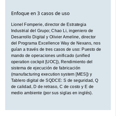
operation cockpit [UOC]), Rendimiento del
sistema de ejecución de fabricación
Cookie consent
Enfoque en 3 casos de uso
(manufacturing execution system [MES]) y
Tablero digital de SQDCE: S de seguridad, Q
Lionel Fomperie, director de Estrategia
de calidad, D de retraso, C de costo y E de
Industrial del Grupo; Chao Li, ingeniero de
medio ambiente (por sus siglas en inglés).
Desarrollo Digital y Olivier Ameline, director
del Programa Excellence Way de Nexans, nos
guían a través de tres casos de uso: Puesto de
mando de operaciones unificado (unified
operation cockpit [UOC]), Rendimiento del
sistema de ejecución de fabricación
(manufacturing execution system [MES]) y
Tablero digital de SQDCE: S de seguridad, Q
de calidad, D de retraso, C de costo y E de
medio ambiente (por sus siglas en inglés).