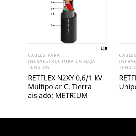
CABLES PARA
CABLE
INFRAESTRUCTURA EN BAJA
INFRA
TENSIÓN
TENSI
RETFLEX N2XY 0,6/1 kV
RETF
Multipolar C. Tierra
Unip
aislado; METRIUM