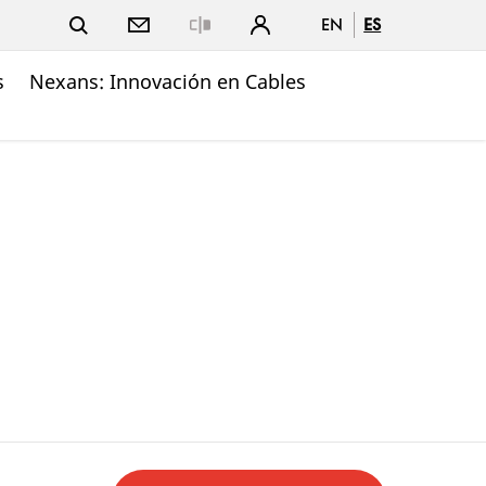
EN
ES
Close
s
Nexans: Innovación en Cables