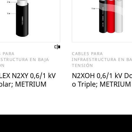
S PARA
CABLES PARA
ESTRUCTURA EN BAJA
INFRAESTRUCTURA EN BA
ÓN
TENSIÓN
LEX N2XY 0,6/1 kV
N2XOH 0,6/1 kV D
olar; METRIUM
o Triple; METRIUM