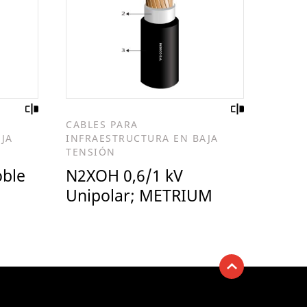
CABLES PARA
JA
INFRAESTRUCTURA EN BAJA
TENSIÓN
oble
N2XOH 0,6/1 kV
Unipolar; METRIUM