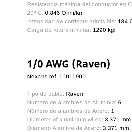
Resistencia máxima del conductor en 
20º C:
0.846 Ohm/km
Intensidad de corriente admisible:
184.0
Carga de rotura mínima:
1290 kgf
1/0 AWG (Raven)
Nexans ref. 10011900
Tipo de cable:
Raven
Número de alambres de Aluminio:
6
Número de alambres de Acero:
1
Diameter of aluminium wires:
3.371 mm
Diámetro Alambre de Acero:
3.371 mm