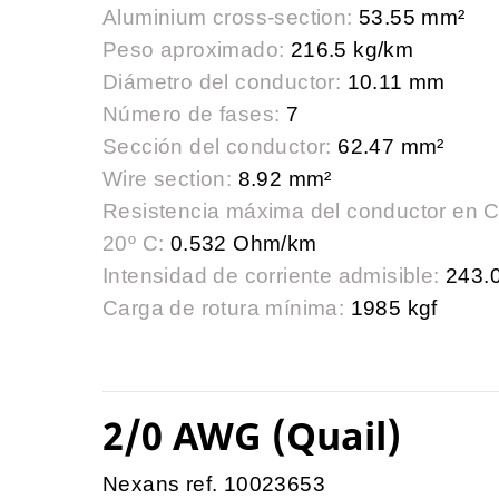
Aluminium cross-section:
53.55 mm²
Peso aproximado:
216.5 kg/km
Diámetro del conductor:
10.11 mm
Número de fases:
7
Sección del conductor:
62.47 mm²
Wire section:
8.92 mm²
Resistencia máxima del conductor en 
20º C:
0.532 Ohm/km
Intensidad de corriente admisible:
243.0
Carga de rotura mínima:
1985 kgf
2/0 AWG (Quail)
Nexans ref. 10023653