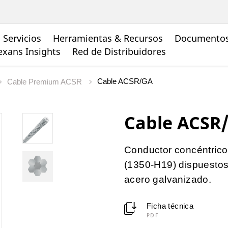
Servicios
Herramientas & Recursos
Documento
xans Insights
Red de Distribuidores
Cable ACSR/GA
Cable Premium ACSR
Cable ACSR
Conductor concéntrico
(1350-H19) dispuestos
acero galvanizado.
Ficha técnica
PDF