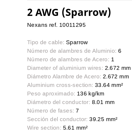
2 AWG (Sparrow)
Nexans ref. 10011295
Tipo de cable:
Sparrow
Número de alambres de Aluminio:
6
Número de alambres de Acero:
1
Diameter of aluminium wires:
2.672 mm
Diámetro Alambre de Acero:
2.672 mm
Aluminium cross-section:
33.64 mm²
Peso aproximado:
136 kg/km
Diámetro del conductor:
8.01 mm
Número de fases:
7
Sección del conductor:
39.25 mm²
Wire section:
5.61 mm²