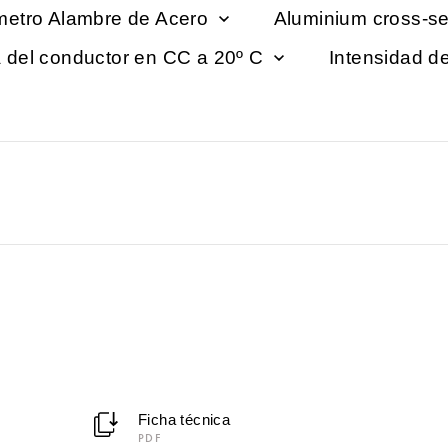
metro Alambre de Acero
Aluminium cross-s
 del conductor en CC a 20º C
Intensidad d
Ficha técnica
PDF