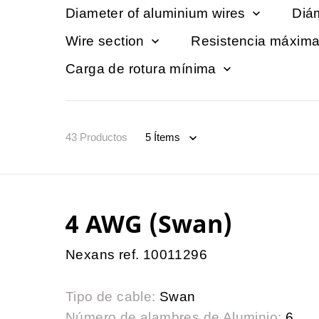
Diameter of aluminium wires
Diá
Wire section
Resistencia máxima
Carga de rotura mínima
43
Productos
4 AWG (Swan)
Nexans ref. 10011296
Tipo de cable:
Swan
Número de alambres de Aluminio:
6