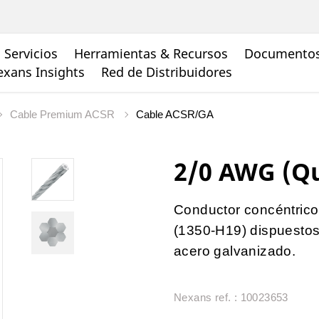
Servicios
Herramientas & Recursos
Documento
xans Insights
Red de Distribuidores
Cable Premium ACSR
Cable ACSR/GA
2/0 AWG (Qu
Conductor concéntrico
(1350-H19) dispuestos
acero galvanizado.
Nexans ref. : 10023653