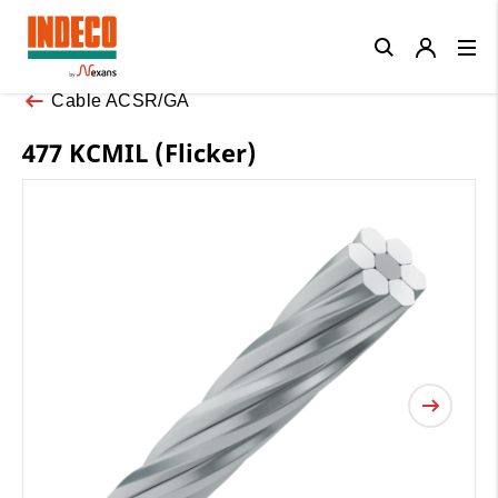
Close
Cable ACSR/GA
477 KCMIL (Flicker)